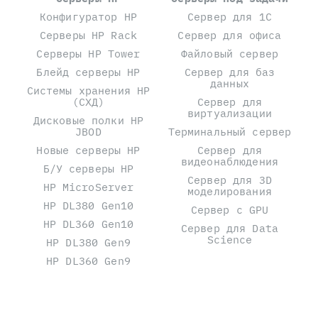
Конфигуратор HP
Сервер для 1С
Серверы HP Rack
Сервер для офиса
Серверы HP Tower
Файловый сервер
Блейд серверы HP
Сервер для баз
данных
Системы хранения HP
(СХД)
Сервер для
виртуализации
Дисковые полки HP
JBOD
Терминальный сервер
Новые серверы HP
Сервер для
видеонаблюдения
Б/У серверы HP
Сервер для 3D
HP MicroServer
моделирования
HP DL380 Gen10
Сервер с GPU
HP DL360 Gen10
Сервер для Data
Science
HP DL380 Gen9
HP DL360 Gen9