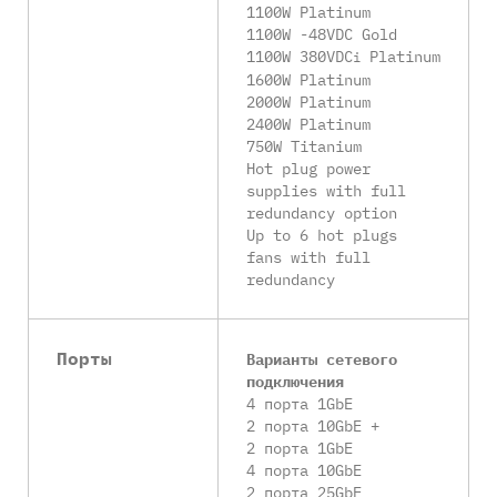
1100W Platinum
1100W -48VDC Gold
1100W 380VDC
Platinum
i
1600W Platinum
2000W Platinum
2400W Platinum
750W Titanium
Hot plug power
supplies with full
redundancy option
Up to 6 hot plugs
fans with full
redundancy
Порты
Варианты сетевого
подключения
4 порта 1GbE
2 порта 10GbE +
2 порта 1GbE
4 порта 10GbE
2 порта 25GbE