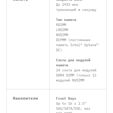
До 2933 млн
транзакций в секунду
Тип памяти
RDIMM
LRDIMM
NVDIMM
DCPMM (постоянная
память Intel® Optane™
DC)
Слоты для модулей
памяти
24 слота для модулей
DDR4 DIMM (только 12
модулей NVDIMM
Накопители
Front Bays
Up to 16 x 2.5”
SAS/SATA/SSD, max