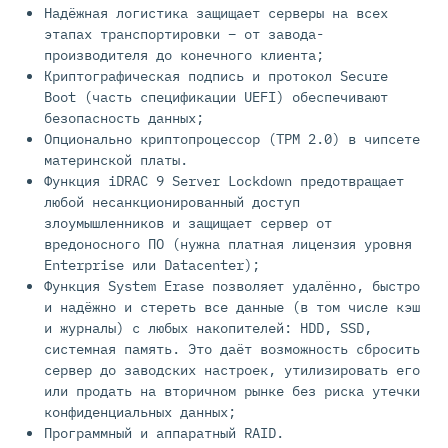
Надёжная логистика защищает серверы на всех
этапах транспортировки – от завода-
производителя до конечного клиента;
Криптографическая подпись и протокол Secure
Boot (часть спецификации UEFI) обеспечивают
безопасность данных;
Опционально криптопроцессор (TPM 2.0) в чипсете
материнской платы.
Функция iDRAC 9 Server Lockdown предотвращает
любой несанкционированный доступ
злоумышленников и защищает сервер от
вредоносного ПО (нужна платная лицензия уровня
Enterprise или Datacenter);
Функция System Erase позволяет удалённо, быстро
и надёжно и стереть все данные (в том числе кэш
и журналы) с любых накопителей: HDD, SSD,
системная память. Это даёт возможность сбросить
сервер до заводских настроек, утилизировать его
или продать на вторичном рынке без риска утечки
конфиденциальных данных;
Программный и аппаратный RAID.