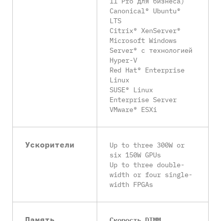
11 Pro для бизнеса)
Canonical® Ubuntu®
LTS
Citrix® XenServer®
Microsoft Windows
Server® с технологией
Hyper-V
Red Hat® Enterprise
Linux
SUSE® Linux
Enterprise Server
VMware® ESXi
Ускорители
Up to three 300W or
six 150W GPUs
Up to three double-
width or four single-
width FPGAs
Память
Скорость DIMM