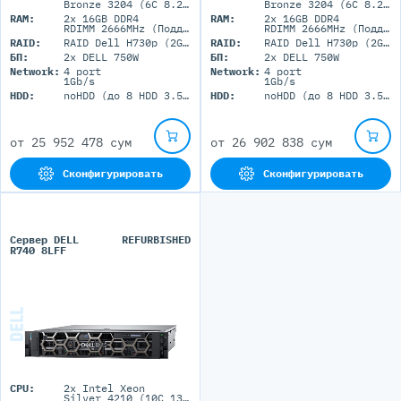
Bronze 3204 (6C 8.25M Cache 1.90 GHz)
Bronze 3204 (6C 8.25M Cache 1.90 GHz)
RAM:
2x 16GB DDR4
RAM:
2x 16GB DDR4
RDIMM 2666MHz (Поддержка до 1.5Tб максимально, 24 DIMM портов)
RDIMM 2666MHz (Поддержка до 1.5Tб максимально, 24 DIMM портов)
RAID:
RAID Dell H730p (2GB+BBU)
RAID:
RAID Dell H730p (2GB+BBU)
БП:
2x DELL 750W
БП:
2x DELL 750W
Network:
4 port
Network:
4 port
1Gb/s
1Gb/s
HDD:
noHDD (до 8 HDD 3.5'' LFF)
HDD:
noHDD (до 8 HDD 3.5'' LFF)
от
25 952 478 сум
от
26 902 838 сум
Сконфигурировать
Сконфигурировать
Сервер DELL
REFURBISHED
R740 8LFF
CPU:
2x Intel Xeon
Silver 4210 (10C 13.75M Cache 2.20 GHz)