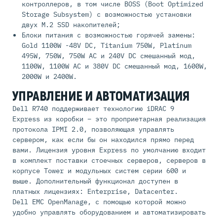
контроллеров, в том числе BOSS (Boot Optimized
Storage Subsystem) с возможностью установки
двух M.2 SSD накопителей;
Блоки питания с возможностью горячей замены:
Gold 1100W -48V DC, Titanium 750W, Platinum
495W, 750W, 750W AC и 240V DC смешанный мод,
1100W, 1100W AC и 380V DC смешанный мод, 1600W,
2000W и 2400W.
УПРАВЛЕНИЕ И АВТОМАТИЗАЦИЯ
Dell R740 поддерживает технологию iDRAC 9
Express из коробки – это проприетарная реализация
протокола IPMI 2.0, позволяющая управлять
сервером, как если бы он находился прямо перед
вами. Лицензия уровня Express по умолчанию входит
в комплект поставки стоечных серверов, серверов в
корпусе Tower и модульных систем серии 600 и
выше. Дополнительный функционал доступен в
платных лицензиях: Enterprise, Datacenter.
Dell EMC OpenManage, с помощью которой можно
удобно управлять оборудованием и автоматизировать