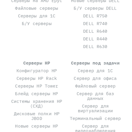
Серверы на AMD Epyc
Новые серверы DELL
Файловые серверы
Б/У серверы DELL
Серверы для 1С
DELL R750
Б/У серверы
DELL R740
DELL R640
DELL R440
DELL R630
Серверы HP
Серверы под задачи
Конфигуратор HP
Сервер для 1С
Серверы HP Rack
Сервер для офиса
Серверы HP Tower
Файловый сервер
Блейд серверы HP
Сервер для баз
данных
Системы хранения HP
(СХД)
Сервер для
виртуализации
Дисковые полки HP
JBOD
Терминальный сервер
Новые серверы HP
Сервер для
видеонаблюдения