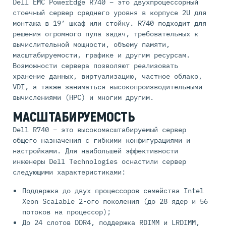
Dell EMC PowerEdge R740 – это двухпроцессорный
стоечный сервер среднего уровня в корпусе 2U для
монтажа в 19’ шкаф или стойку. R740 подходит для
решения огромного пула задач, требовательных к
вычислительной мощности, объему памяти,
масштабируемости, графике и другим ресурсам.
Возможности сервера позволяют реализовать
хранение данных, виртуализацию, частное облако,
VDI, а также заниматься высокопроизводительными
вычислениями (HPC) и многим другим.
МАСШТАБИРУЕМОСТЬ
Dell R740 – это высокомасштабируемый сервер
общего назначения c гибкими конфигурациями и
настройками. Для наибольшей эффективности
инженеры Dell Technologies оснастили сервер
следующими характеристиками:
Поддержка до двух процессоров семейства Intel
Xeon Scalable 2-ого поколения (до 28 ядер и 56
потоков на процессор);
До 24 слотов DDR4, поддержка RDIMM и LRDIMM,