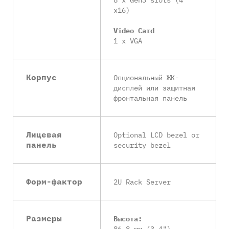
x16)
Video Card
1 x VGA
Корпус
Опциональный ЖК-
дисплей или защитная
фронтальная панель
Лицевая
Optional LCD bezel or
панель
security bezel
Форм-фактор
2U Rack Server
Размеры
Высота:
86,8 мм (3,4")