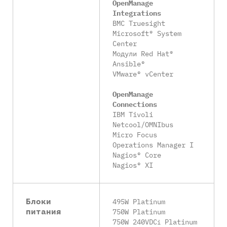
OpenManage
Integrations
BMC Truesight
Microsoft® System
Center
Модули Red Hat®
Ansible®
VMware® vCenter
OpenManage
Connections
IBM Tivoli
Netcool/OMNIbus
Micro Focus
Operations Manager I
Nagios® Core
Nagios® XI
Блоки
495W Platinum
питания
750W Platinum
750W 240VDC
Platinum
i