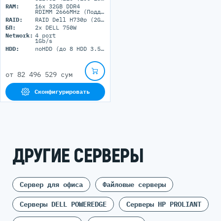
RAM:
16x 32GB DDR4
RDIMM 2666MHz (Поддержка до 1.5Tб максимально, 24 DIMM портов)
RAID:
RAID Dell H730p (2GB+BBU)
БП:
2x DELL 750W
Network:
4 port
1Gb/s
HDD:
noHDD (до 8 HDD 3.5'' LFF)
от
82 496 529 сум
Сконфигурировать
ДРУГИЕ СЕРВЕРЫ
Сервер для офиса
Файловые серверы
Серверы DELL POWEREDGE
Серверы HP PROLIANT