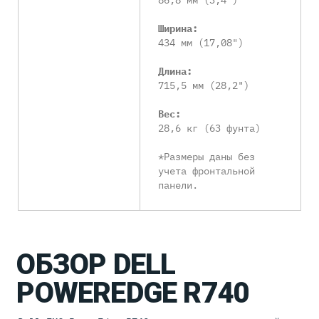
Ширина:
434 мм (17,08")
Длина:
715,5 мм (28,2")
Вес:
28,6 кг (63 фунта)
*Размеры даны без
учета фронтальной
панели.
ОБЗОР DELL
POWEREDGE R740