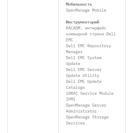
Мобильность
OpenManage Mobile
Инструментарий
RACADM, интерфейс
командной строки Dell
EMC
Dell EMC Repository
Manager
Dell EMC System
Update
Dell EMC Server
Update Utility
Dell EMC Update
Catalogs
iDRAC Service Module
IPMI
OpenManage Server
Administrator
OpenManage Storage
Services